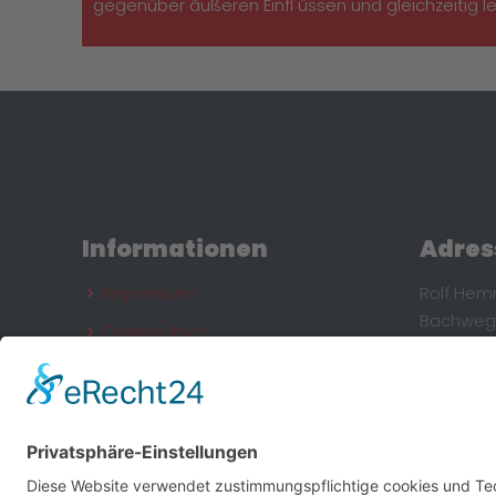
gegenüber äußeren Einfl üssen und gleichzeitig le
Informationen
Adres
Impressum
Rolf Hem
Bachweg
Datenschutz
74235 Er
Kontakt
Info@RH-