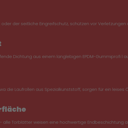
 oder der seitliche Eingreifschutz, schützen vor Verletzun
t
ufende Dichtung aus einem langlebigen EPDM-Gummiprofi l a
etwa die Laufrollen aus Spezialkunststoff, sorgen für ein lei
rfläche
 alle Torblätter weisen eine hochwertige Endbeschichtung a