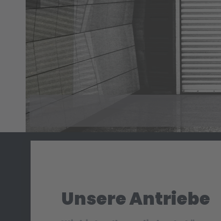
s
a
p
r
I
m
m
e
Unsere Antriebe