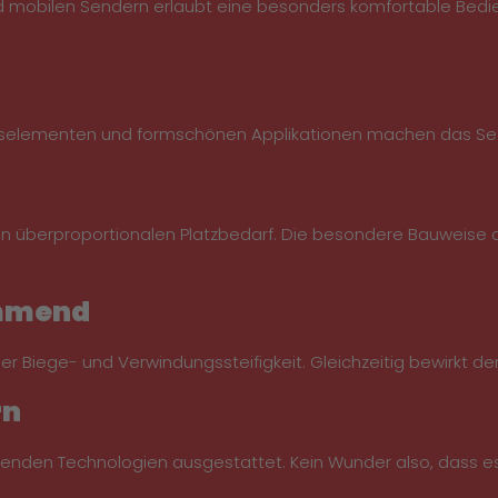
nd mobilen Sendern erlaubt eine besonders komfortable Bedi
laselementen und formschönen Applikationen machen das Sectio
überproportionalen Platzbedarf. Die besondere Bauweise d
ämmend
er Biege- und Verwindungssteifigkeit. Gleichzeitig bewirkt
rn
menden Technologien ausgestattet. Kein Wunder also, dass 