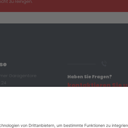
icht zu reinigen.
se
mer Garagentore
Haben Sie Fragen?
 24
kontaktieren Sie 
lenbach
+49 7132 300236
Tore.de