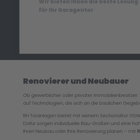
Wir bieten Ihnen die beste Lösung
für Ihr Garagentor
Renovierer und Neubauer
Ob gewerblicher oder privater Immobilienbesitzer
auf Technologien, die sich an die baulichen Gegeb
RH Toranlagen bietet mit seinem Sectionaltor GSW 40
Dafür sorgen individuelle Bau-Größen und eine hoh
Ihren Neubau oder Ihre Renovierung planen – mit
R