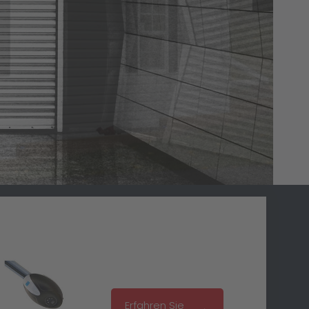
n
m
d
D
i
Erfahren Sie